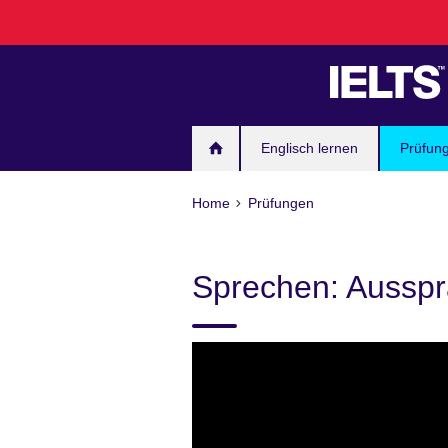
Skip
to
main
content
Englisch lernen
Prüfun
Home
Prüfungen
Sprechen: Aussp