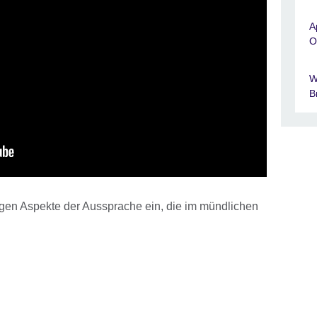
A
O
W
B
igen Aspekte der Aussprache ein, die im mündlichen