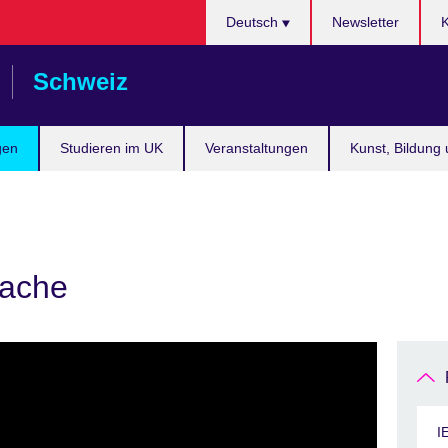
Choose
Deutsch
Newsletter
K
your
language
Schweiz
gen
Studieren im UK
Veranstaltungen
Kunst, Bildung 
rache
I