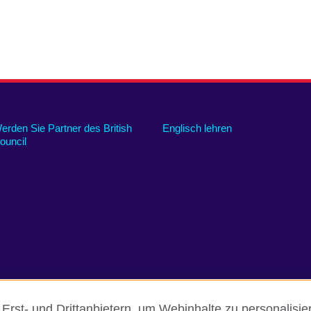
erden Sie Partner des British
Englisch lehren
ouncil
rst- und Drittanbietern, um Webinhalte zu personalisi