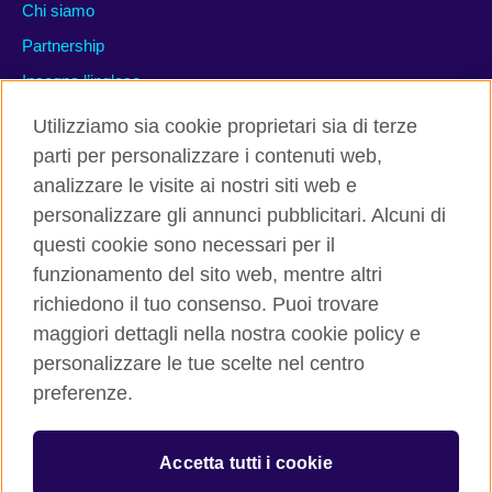
Chi siamo
Partnership
Insegna l’inglese
Utilizziamo sia cookie proprietari sia di terze
Contattaci
parti per personalizzare i contenuti web,
analizzare le visite ai nostri siti web e
Facebook
Twitter
personalizzare gli annunci pubblicitari. Alcuni di
questi cookie sono necessari per il
LinkedIn
Instagram
funzionamento del sito web, mentre altri
TikTok
richiedono il tuo consenso. Puoi trovare
maggiori dettagli nella nostra cookie policy e
personalizzare le tue scelte nel centro
preferenze.
British Council global
Cookies
Accetta tutti i cookie
Sitemap