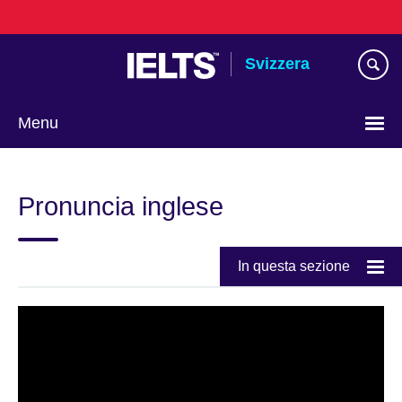
Skip
to
main
Svizzera
content
Menu
Choose
your
Pronuncia inglese
language
In questa sezione