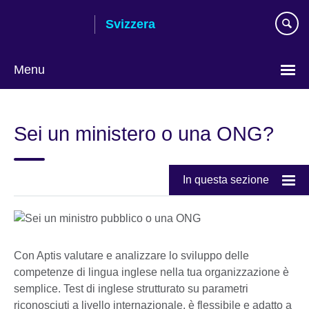
Skip
Svizzera
to
main
content
Menu
Choose
your
Sei un ministero o una ONG?
language
In questa sezione
Con Aptis valutare e analizzare lo sviluppo delle
competenze di lingua inglese nella tua organizzazione è
semplice. Test di inglese strutturato su parametri
riconosciuti a livello internazionale, è flessibile e adatto a