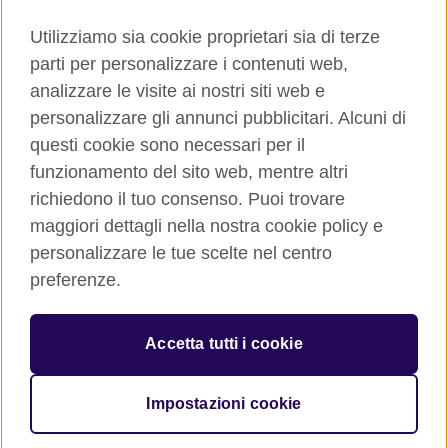
Utilizziamo sia cookie proprietari sia di terze
Contattaci
parti per personalizzare i contenuti web,
analizzare le visite ai nostri siti web e
Facebook
Twitter
personalizzare gli annunci pubblicitari. Alcuni di
questi cookie sono necessari per il
LinkedIn
Instagram
funzionamento del sito web, mentre altri
TikTok
richiedono il tuo consenso. Puoi trovare
maggiori dettagli nella nostra cookie policy e
personalizzare le tue scelte nel centro
preferenze.
British Council global
Cookies
Accetta tutti i cookie
Sitemap
Impostazioni cookie
© 2026 British Council