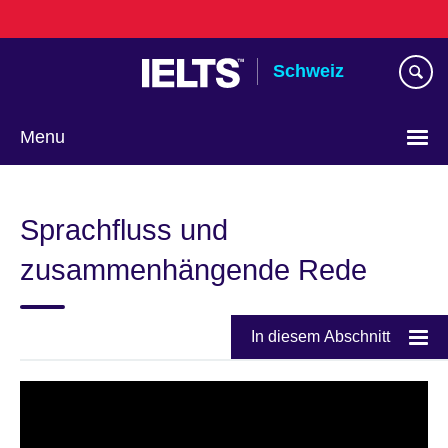
Skip
to
main
Schweiz
content
Menu
Choose
your
Sprachfluss und
language
zusammenhängende Rede
In diesem Abschnitt