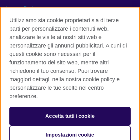
Insegna l’inglese
Utilizziamo sia cookie proprietari sia di terze
Contattaci
parti per personalizzare i contenuti web,
analizzare le visite ai nostri siti web e
Facebook
Twitter
personalizzare gli annunci pubblicitari. Alcuni di
questi cookie sono necessari per il
LinkedIn
Instagram
funzionamento del sito web, mentre altri
TikTok
richiedono il tuo consenso. Puoi trovare
maggiori dettagli nella nostra cookie policy e
personalizzare le tue scelte nel centro
preferenze.
British Council global
Cookies
Accetta tutti i cookie
Sitemap
Impostazioni cookie
© 2026 British Council