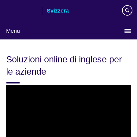
Skip
Svizzera
to
main
content
Menu
Choose
your
Soluzioni online di inglese per
language
le aziende