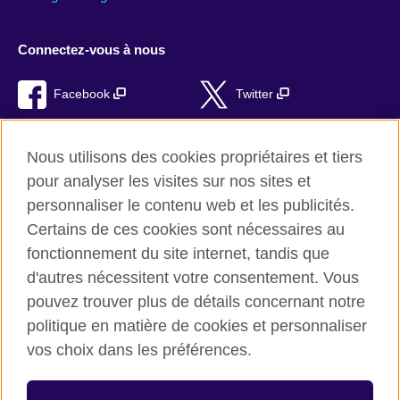
Connectez-vous à nous
Facebook
Twitter
LinkedIn
Instagram
Nous utilisons des cookies propriétaires et tiers
TikTok
pour analyser les visites sur nos sites et
personnaliser le contenu web et les publicités.
Certains de ces cookies sont nécessaires au
fonctionnement du site internet, tandis que
British Council global
d'autres nécessitent votre consentement. Vous
Conditions d’utilisation et protection des données
pouvez trouver plus de détails concernant notre
Cookies
politique en matière de cookies et personnaliser
Plan du site
vos choix dans les préférences.
© 2026 British Council