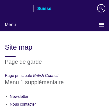
Skip
Suisse
to
main
content
Menu
Choose
your
Site map
language
Page de garde
Page principale
British Council
Menu 1 supplémentaire
Newsletter
Nous contacter